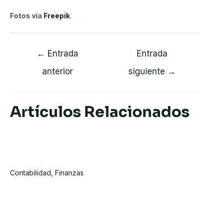
Fotos vía
Freepik
.
Navegación
←
Entrada
Entrada
de
anterior
siguiente
→
entradas
Artículos Relacionados
Glosario De Términos Fiscales Y
Contables
Contabilidad
,
Finanzas
Software De Contabilidad Para