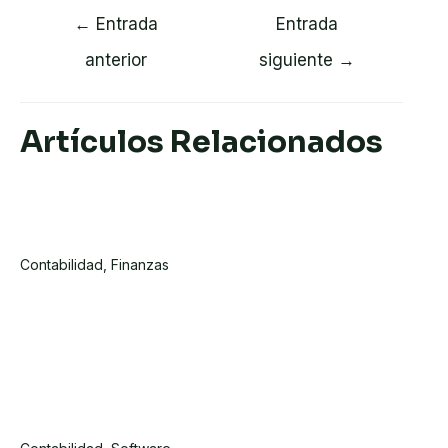
Navegación
←
Entrada
Entrada
de
anterior
siguiente
→
entradas
Artículos Relacionados
Glosario De Términos Fiscales Y
Contables
Contabilidad
,
Finanzas
Software De Contabilidad Para
Pequeñas Y Micro Empresas:
Ventajas, Cómo Elegir Y Diferencias
Con El Software Administrativo