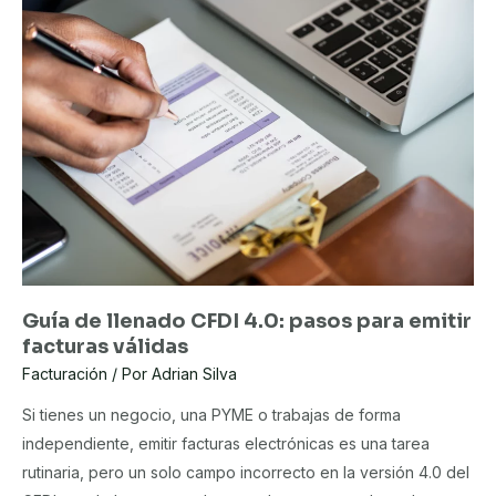
crearlo,
organizarlo
y
usarlo?
Guía de llenado CFDI 4.0: pasos para emitir
facturas válidas
Facturación
/ Por
Adrian Silva
Si tienes un negocio, una PYME o trabajas de forma
independiente, emitir facturas electrónicas es una tarea
rutinaria, pero un solo campo incorrecto en la versión 4.0 del