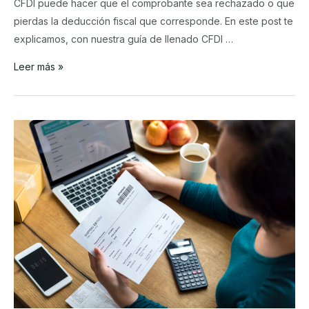
CFDI puede hacer que el comprobante sea rechazado o que
pierdas la deducción fiscal que corresponde. En este post te
explicamos, con nuestra guía de llenado CFDI …
Guía
Leer más »
de
llenado
CFDI
4.0:
pasos
para
emitir
facturas
válidas