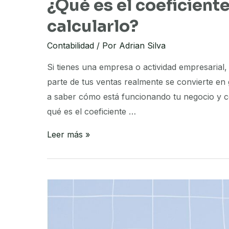
¿Qué es el coeficient
calcularlo?
Contabilidad
/ Por
Adrian Silva
Si tienes una empresa o actividad empresarial,
parte de tus ventas realmente se convierte en
a saber cómo está funcionando tu negocio y c
qué es el coeficiente …
¿Qué
Leer más »
es
el
coeficiente
de
utilidad
y